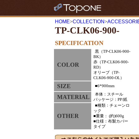
HOME
>
COLLECTION
>
ACCESSORI
TP-CLK06-900-
SPECIFICATION
黒（TP-CLK06-900-
BK）
赤（TP-CLK06-900-
COLOR
RD）
オリーブ（TP-
CLK06-900-OL）
SIZE
■6*900mm
本体：スチール
MATERIAL
パッケージ：PP/紙
■種類：チェーンロ
ック
OTHER
■重量： (約)600g
■仕様：布製カバー
タイプ