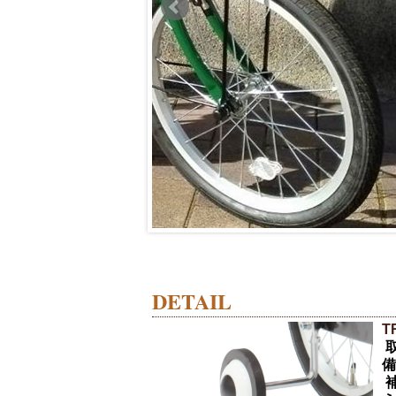
DETAIL
T
備