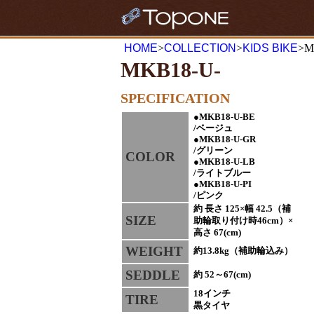
HOME
>
COLLECTION
>
KIDS BIKE
>M
MKB18-U-
SPECIFICATION
●MKB18-U-BE
/ベージュ
●MKB18-U-GR
/グリーン
COLOR
●MKB18-U-LB
/ライトブルー
●MKB18-U-PI
/ピンク
約 長さ 125×幅 42.5（補
SIZE
助輪取り付け時46cm）×
高さ 67(cm)
WEIGHT
約13.8kg（補助輪込み）
SEDDLE
約 52～67(cm)
18インチ
TIRE
黒タイヤ