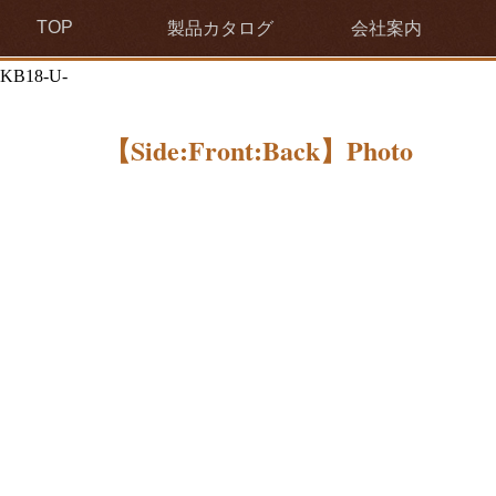
TOP
製品カタログ
会社案内
KB18-U-
【Side:Front:Back】Photo