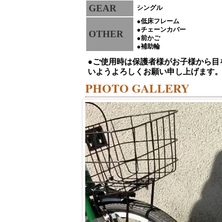
GEAR
シングル
●低床フレーム
●チェーンカバー
OTHER
●前かご
●補助輪
●ご使用時は保護者様がお子様から目
いようよろしくお願い申し上げます
PHOTO GALLERY